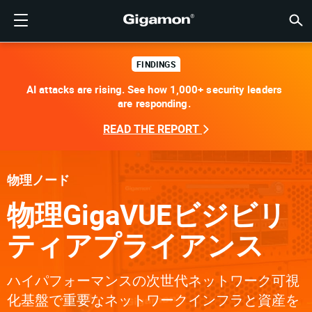
製品
ソリューション
パートナー
サポート
顧客
リソース
会社情報
LOGIN
JP
クラウ
ネット
データ
トラフ
クラウ
データ
ネット
業界
パート
パート
パート
概要
サポー
VÜE
お客様
リソー
話題の
会社情
GIGAMONディープオブザーバビリティパイプライン
クラウドの可視性
パートナーを検索する
概要
お客様
リソース
GIGAMONを選ぶ理由
コミュニティ
ENGLISH
Giga
Giga
Giga
Giga
クラウド
ツールコ
ゼロトラ
連邦政府
テクノロ
パートナ
パートナ
サポート
サポート
お客様向
すべて表
リソース
GIGAM
GIGAM
FINDINGS
AI attacks are rising. See how 1,000+ security leaders
GigaV
SSL/T
GigaV
Giga
マルチク
ネットワ
ネットワ
金融サー
チャネル
ポリシー
教育サー
ディスカ
学習セン
ブログ
当社につ
are responding.
クラウドの可視性
データセンターの可視性
パートナーでない場合
サポートを受ける
話題の情報
パートナー・ポータル
FRANÇAIS
する
AWS
アプリケ
GigaV
GigaSM
クラウド
NetO
ヘルスケ
パートナ
保証
プロフェ
ナレッジ
テックハ
イベント
採用情報
READ THE REPORT
する
Azure
アプリケ
ネットワ
IoT, OT, I
製品ドキ
ウェビナ
ニュース
顧客
ネットワークセキュリティ
ネットワークセキュリティ
パートナーの皆様
VÜEコミュニティ
会社情報
DEUTSCH
水平方向
Google C
トラフィ
国、地方
物理ノード
データセンターの可視性
業界
日本語
クラウド
Kubernet
サービス
物理GigaVUEビジビリ
Nutanix
トラフィック・インテリジェンス
한국어
ティアプライアンス
OpenSta
简体中文
ハイパフォーマンスの次世代ネットワーク可視
Oracle
化基盤で重要なネットワークインフラと資産を
VMware