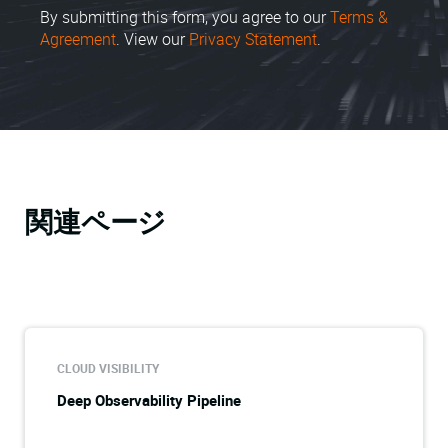
By submitting this form, you agree to our
Terms &
Agreement
. View our
Privacy Statement
.
関連ページ
CLOUD VISIBILITY
Deep Observability Pipeline