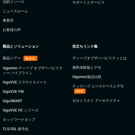
法的リソース
サポートとサービス
ニュースルーム
事業所
お客様の声
製品とソリューション
役立ちリンク集
製品ツアー
ディープオブザーバビリティとは
始める
無料体験版とデモ
Gigamon ディープ オブザーバビリテ
ィー パイプライン
Gigamon製品比較
GigaVUE クラウドスイート
テックハブ ユースケースとデモ
GigaVUE-FM
NEW
ゼロトラスト アーキテクチャ
GigaSMART
GigaVUE HC シリーズ
ネットワークタップ
TLS/SSL 復号化