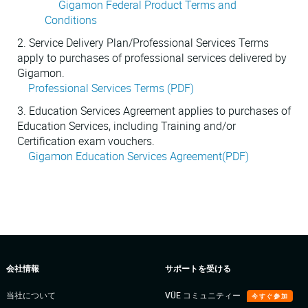
Gigamon Federal Product Terms and
Conditions
2. Service Delivery Plan/Professional Services Terms
apply to purchases of professional services delivered by
Gigamon.
Professional Services Terms (PDF)
3. Education Services Agreement applies to purchases of
Education Services, including Training and/or
Certification exam vouchers.
Gigamon Education Services Agreement(PDF)
会社情報
サポートを受ける
当社について
VÜE コミュニティー
今すぐ参加