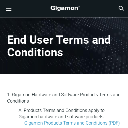
製品
ソリューション
パートナー
サポート
顧客
リソース
会社情報
LOGIN
JP
クラウ
ネット
データ
トラフ
クラウ
データ
ネット
業界
パート
パート
パート
概要
サポー
VÜE
お客様
リソー
話題の
会社情
GIGAMONディープオブザーバビリティパイプライン
クラウドの可視性
パートナーを検索する
概要
お客様
リソース
GIGAMONを選ぶ理由
コミュニティ
ENGLISH
Giga
Giga
Giga
Giga
クラウド
ツールコ
ゼロトラ
連邦政府
テクノロ
パートナ
パートナ
サポート
サポート
お客様向
すべて表
リソース
GIGAM
GIGAM
End User Terms and
GigaV
SSL/T
GigaV
Giga
マルチク
ネットワ
ネットワ
金融サー
チャネル
ポリシー
教育サー
ディスカ
学習セン
ブログ
当社につ
クラウドの可視性
データセンターの可視性
パートナーでない場合
サポートを受ける
話題の情報
パートナー・ポータル
FRANÇAIS
する
Conditions
AWS
アプリケ
GigaV
GigaSM
クラウド
NetO
ヘルスケ
パートナ
保証
プロフェ
ナレッジ
テックハ
イベント
採用情報
する
Azure
アプリケ
ネットワ
IoT, OT, I
製品ドキ
ウェビナ
ニュース
顧客
ネットワークセキュリティ
ネットワークセキュリティ
パートナーの皆様
VÜEコミュニティ
会社情報
DEUTSCH
水平方向
Google C
トラフィ
国、地方
データセンターの可視性
業界
日本語
クラウド
Kubernet
サービス
Nutanix
トラフィック・インテリジェンス
한국어
1. Gigamon Hardware and Software Products Terms and
Conditions
OpenSta
简体中文
A. Products Terms and Conditions apply to
Oracle
Gigamon hardware and software products.
Gigamon Products Terms and Conditions (PDF)
VMware