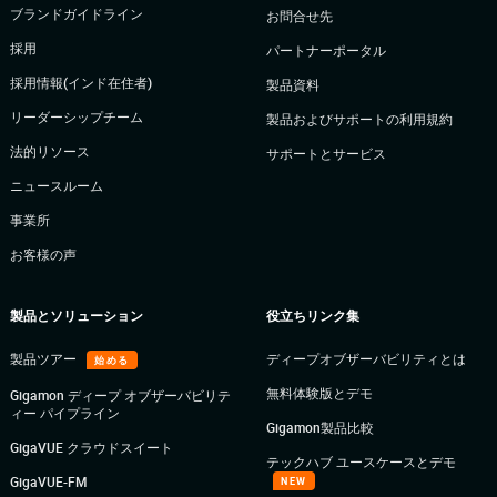
ブランドガイドライン
お問合せ先
採用
パートナーポータル
採用情報(インド在住者)
製品資料
リーダーシップチーム
製品およびサポートの利用規約
法的リソース
サポートとサービス
ニュースルーム
事業所
お客様の声
製品とソリューション
役立ちリンク集
製品ツアー
ディープオブザーバビリティとは
始める
無料体験版とデモ
Gigamon ディープ オブザーバビリテ
ィー パイプライン
Gigamon製品比較
GigaVUE クラウドスイート
テックハブ ユースケースとデモ
GigaVUE-FM
NEW