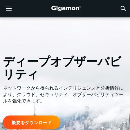
製品
ソリューション
パートナー
サポート
顧客
リソース
会社情報
LOGIN
JP
クラウ
ネット
データ
トラフ
クラウ
データ
ネット
業界
パート
パート
パート
概要
サポー
VÜE
お客様
リソー
話題の
会社情
GIGAMONディープオブザーバビリティパイプライン
クラウドの可視性
パートナーを検索する
概要
お客様
リソース
GIGAMONを選ぶ理由
コミュニティ
ENGLISH
Giga
Giga
Giga
Giga
クラウド
ツールコ
ゼロトラ
連邦政府
テクノロ
パートナ
パートナ
サポート
サポート
お客様向
すべて表
リソース
GIGAM
GIGAM
GigaV
SSL/T
GigaV
Giga
マルチク
ネットワ
ネットワ
金融サー
チャネル
ポリシー
教育サー
ディスカ
学習セン
ブログ
当社につ
クラウドの可視性
データセンターの可視性
パートナーでない場合
サポートを受ける
話題の情報
パートナー・ポータル
FRANÇAIS
する
AWS
アプリケ
GigaV
GigaSM
クラウド
NetO
ヘルスケ
パートナ
保証
プロフェ
ナレッジ
テックハ
イベント
採用情報
ディープオブザーバビ
する
Azure
アプリケ
ネットワ
IoT, OT, I
製品ドキ
ウェビナ
ニュース
顧客
ネットワークセキュリティ
ネットワークセキュリティ
パートナーの皆様
VÜEコミュニティ
会社情報
DEUTSCH
水平方向
リティ
Google C
トラフィ
国、地方
データセンターの可視性
業界
日本語
クラウド
Kubernet
サービス
ネットワークから得られるインテリジェンスと分析情報に
より、クラウド、セキュリティ、オブザーバビリティツー
Nutanix
トラフィック・インテリジェンス
한국어
ルを強化できます。
OpenSta
简体中文
Oracle
概要をダウンロード
VMware