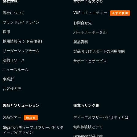
会社情報
サポートを受ける
当社について
VÜE コミュニティー
今すぐ参加
ブランドガイドライン
お問合せ先
採用
パートナーポータル
採用情報(インド在住者)
製品資料
リーダーシップチーム
製品およびサポートの利用規約
法的リソース
サポートとサービス
ニュースルーム
事業所
お客様の声
製品とソリューション
役立ちリンク集
製品ツアー
ディープオブザーバビリティとは
始める
無料体験版とデモ
Gigamon ディープ オブザーバビリテ
ィー パイプライン
Gigamon製品比較