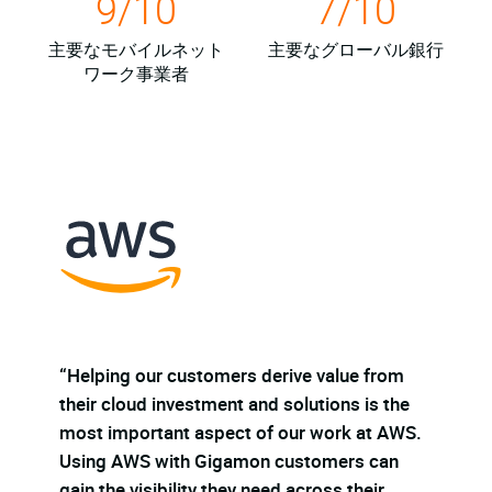
9/10
7/10
主要なモバイルネット
主要なグローバル銀行
ワーク事業者
“We brought Gigamon in to augment traffic
“He
e
mirroring in our existing environment, which
the
S.
was a challenge. GigaVUE lets us achieve the
mo
cloud visibility we need, provided by a team
Us
that is highly responsive.”
gai