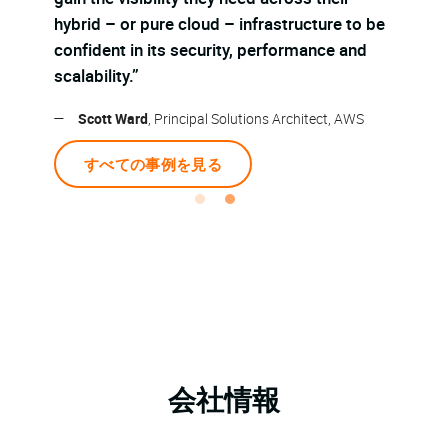
be
hyb
—
Matthew A.
, Chief Architect, Computer Incident
con
and Response Team (CIRT), Senior Staff, Lockheed
sca
Martin
—
事例紹介を読む
会社情報