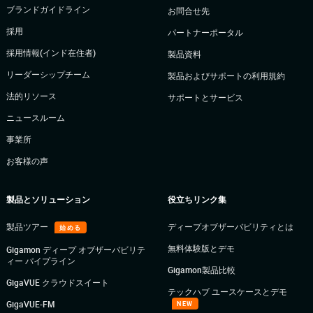
ブランドガイドライン
お問合せ先
採用
パートナーポータル
採用情報(インド在住者)
製品資料
リーダーシップチーム
製品およびサポートの利用規約
法的リソース
サポートとサービス
ニュースルーム
事業所
お客様の声
製品とソリューション
役立ちリンク集
製品ツアー
ディープオブザーバビリティとは
始める
無料体験版とデモ
Gigamon ディープ オブザーバビリテ
ィー パイプライン
Gigamon製品比較
GigaVUE クラウドスイート
テックハブ ユースケースとデモ
GigaVUE-FM
NEW