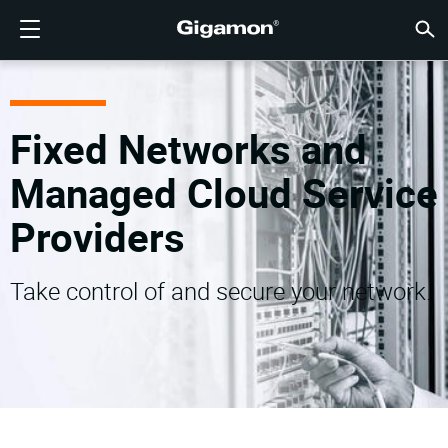
製品
ソリューション
パートナー
サポート
顧客
リソース
会社情報
LOGIN
JP
クラウ
ネット
データ
トラフ
クラウ
データ
ネット
業界
パート
パート
パート
概要
サポー
VÜE
お客様
リソー
話題の
会社情
GIGAMONディープオブザーバビリティパイプライン
クラウドの可視性
パートナーを検索する
概要
お客様
リソース
GIGAMONを選ぶ理由
コミュニティ
ENGLISH
Giga
Giga
Giga
Giga
クラウド
ツールコ
ゼロトラ
連邦政府
テクノロ
パートナ
パートナ
サポート
サポート
お客様向
すべて表
リソース
GIGAM
GIGAM
GigaV
SSL/T
GigaV
Giga
マルチク
ネットワ
ネットワ
金融サー
チャネル
ポリシー
教育サー
ディスカ
学習セン
ブログ
当社につ
Fixed Networks and
クラウドの可視性
データセンターの可視性
パートナーでない場合
サポートを受ける
話題の情報
パートナー・ポータル
FRANÇAIS
する
AWS
アプリケ
GigaV
GigaSM
クラウド
NetO
ヘルスケ
パートナ
保証
プロフェ
ナレッジ
テックハ
イベント
採用情報
Managed Cloud Service
する
Azure
アプリケ
ネットワ
IoT, OT, I
製品ドキ
ウェビナ
ニュース
顧客
ネットワークセキュリティ
ネットワークセキュリティ
パートナーの皆様
VÜEコミュニティ
会社情報
DEUTSCH
Providers
水平方向
Google C
トラフィ
国、地方
データセンターの可視性
業界
日本語
クラウド
Take control of and secure your network.
Kubernet
サービス
Nutanix
トラフィック・インテリジェンス
한국어
OpenSta
简体中文
Oracle
VMware