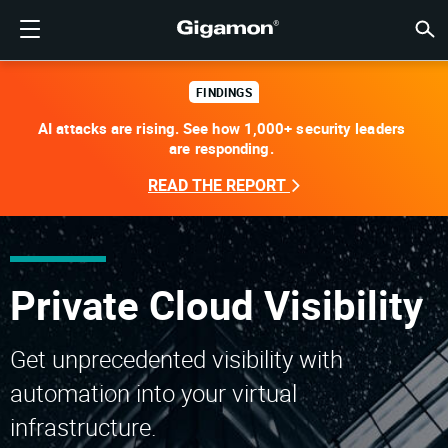
製品
ソリューション
パートナー
サポート
顧客
リソース
会社情報
LOGIN
JP
クラウ
ネット
データ
トラフ
クラウ
データ
ネット
業界
パート
パート
パート
概要
サポー
VÜE
お客様
リソー
話題の
会社情
GIGAMONディープオブザーバビリティパイプライン
クラウドの可視性
パートナーを検索する
概要
お客様
リソース
GIGAMONを選ぶ理由
コミュニティ
ENGLISH
Giga
Giga
Giga
Giga
クラウド
ツールコ
ゼロトラ
連邦政府
テクノロ
パートナ
パートナ
サポート
サポート
お客様向
すべて表
リソース
GIGAM
GIGAM
FINDINGS
AI attacks are rising. See how 1,000+ security leaders
GigaV
SSL/T
GigaV
Giga
マルチク
ネットワ
ネットワ
金融サー
チャネル
ポリシー
教育サー
ディスカ
学習セン
ブログ
当社につ
are responding.
クラウドの可視性
データセンターの可視性
パートナーでない場合
サポートを受ける
話題の情報
パートナー・ポータル
FRANÇAIS
する
AWS
アプリケ
GigaV
GigaSM
クラウド
NetO
ヘルスケ
パートナ
保証
プロフェ
ナレッジ
テックハ
イベント
採用情報
READ THE REPORT
する
Azure
アプリケ
ネットワ
IoT, OT, I
製品ドキ
ウェビナ
ニュース
顧客
ネットワークセキュリティ
ネットワークセキュリティ
パートナーの皆様
VÜEコミュニティ
会社情報
DEUTSCH
水平方向
Google C
トラフィ
国、地方
データセンターの可視性
業界
日本語
クラウド
Kubernet
サービス
Private Cloud Visibility
Nutanix
トラフィック・インテリジェンス
한국어
Get unprecedented visibility with
OpenSta
简体中文
automation into your virtual
Oracle
infrastructure.
VMware