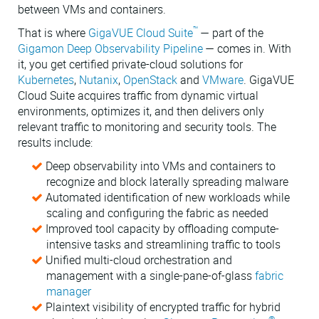
between VMs and containers.
™
That is where
GigaVUE Cloud Suite
— part of the
Gigamon Deep Observability Pipeline
— comes in. With
it, you get certified private-cloud solutions for
Kubernetes
,
Nutanix
,
OpenStack
and
VMware
. GigaVUE
Cloud Suite acquires traffic from dynamic virtual
environments, optimizes it, and then delivers only
relevant traffic to monitoring and security tools. The
results include:
Deep observability into VMs and containers to
recognize and block laterally spreading malware
Automated identification of new workloads while
scaling and configuring the fabric as needed
Improved tool capacity by offloading compute-
intensive tasks and streamlining traffic to tools
Unified multi-cloud orchestration and
management with a single-pane-of-glass
fabric
manager
Plaintext visibility of encrypted traffic for hybrid