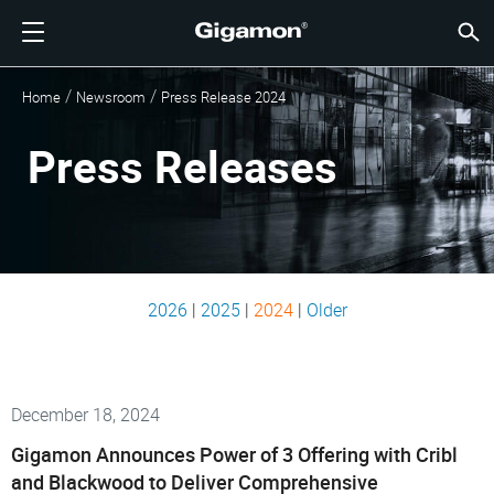
제품
솔루션
파트너
지원
고객
리소스
회사소개
LOGIN
KR
클라우
네트워
데이터 
트래픽
클라우
데이터 
네트워
산업계
파트너
파트너
이미 
개요
지원받
VÜE 
고객
리소스
뉴스 
회사 
Home
Newsroom
Press Release 2024
기가몬 심층 분석 데이터 파이프라인 (GIGAMON DEEP
클라우드 가시성
파트너 찾기
개요
고객
리소스
GIGAMON을 선택해야 하는 이유
VÜE COMMUNITY
ENGLISH
기가몬 심
기가몬 심
기가몬 심
기가몬 심
클라우드
도구 비
제로 트
연방
기술 제
파트너 
파트너 
지원 및 
지원 문
고객 VÜ
View 모
리소스 
Gigam
Gigam
OBSERVABILITY PIPELINE)
Observabi
Observabi
Observabi
Observabi
멀티 클
중단 없
네트워크
금융 서
채널 파
정책
교육 서
토론 포
학습 센
블로그
기업 소
Press Releases
데이터 센터 가시성
파트너가 아니신가요?
지원받기
뉴스 자료
PARTNER PORTAL
FRANÇAIS
GigaV
SSL/TL
GigaV
GigaV
클라우드 
제어 기능
헬스케어
파트너 
보증
전문가 
참조 문
기술 허브
이벤트
채용정보
클라우드 가시성
AWS
애플리케
HC 시리
GigaSM
횡구간(
IoT, OT, I
제품 문
웨비나
뉴스룸
고객
네트워크 보안
이미 파트너이신가요?
VÜE 커뮤니티
회사 정보
DEUTSCH
Azure
Applicat
네트워크 
네트워크 보안
클라우드 
주, 지역,
산업계
日本語
Google C
트래픽 
2026
|
2025
|
2024
|
Older
서비스 
데이터 센터 가시성
Kubernet
한국어
Nutanix
트래픽 인텔리전스
December 18, 2024
简体中文
오픈스택
Gigamon Announces Power of 3 Offering with Cribl
Oracle
and Blackwood to Deliver Comprehensive