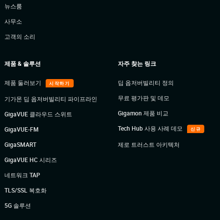
뉴스룸
사무소
고객의 소리
제품 & 솔루션
자주 찾는 링크
제품 둘러보기
딥 옵저버빌리티 정의
시작하기
무료 평가판 및 데모
기가몬 딥 옵저버빌리티 파이프라인
Gigamon 제품 비교
GigaVUE 클라우드 스위트
Tech Hub 사용 사례 데모
GigaVUE-FM
신규
GigaSMART
제로 트러스트 아키텍처
GigaVUE HC 시리즈
네트워크 TAP
TLS/SSL 복호화
5G 솔루션