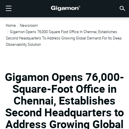
제품
솔루션
파트너
지원
고객
리소스
회사소개
LOGIN
KR
클라우
네트워
데이터 
트래픽
클라우
데이터 
네트워
산업계
파트너
파트너
이미 
개요
지원받
VÜE 
고객
리소스
뉴스 
회사 
Home
Newsroom
기가몬 심층 분석 데이터 파이프라인 (GIGAMON DEEP
클라우드 가시성
파트너 찾기
개요
고객
리소스
GIGAMON을 선택해야 하는 이유
VÜE COMMUNITY
ENGLISH
기가몬 심
기가몬 심
기가몬 심
기가몬 심
클라우드
도구 비
제로 트
연방
기술 제
파트너 
파트너 
지원 및 
지원 문
고객 VÜ
View 모
리소스 
Gigam
Gigam
Gigamon Opens 76,000 Square Foot Office In Chennai, Establishes
OBSERVABILITY PIPELINE)
Observabi
Observabi
Observabi
Observabi
멀티 클
중단 없
네트워크
금융 서
채널 파
정책
교육 서
토론 포
학습 센
블로그
기업 소
Second Headquarters To Address Growing Global Demand For Its Deep
데이터 센터 가시성
파트너가 아니신가요?
지원받기
뉴스 자료
PARTNER PORTAL
FRANÇAIS
Observability Solution
GigaV
SSL/TL
GigaV
GigaV
클라우드 
제어 기능
헬스케어
파트너 
보증
전문가 
참조 문
기술 허브
이벤트
채용정보
클라우드 가시성
AWS
애플리케
HC 시리
GigaSM
횡구간(
IoT, OT, I
제품 문
웨비나
뉴스룸
고객
네트워크 보안
이미 파트너이신가요?
VÜE 커뮤니티
회사 정보
DEUTSCH
Azure
Applicat
네트워크 
네트워크 보안
클라우드 
주, 지역,
Gigamon Opens 76,000-
산업계
日本語
Google C
트래픽 
서비스 
Square-Foot Office in
데이터 센터 가시성
Kubernet
한국어
Chennai, Establishes
Nutanix
트래픽 인텔리전스
Second Headquarters to
简体中文
오픈스택
Address Growing Global
Oracle