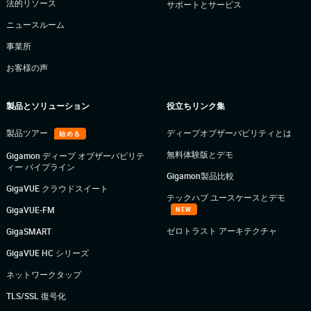
法的リソース
サポートとサービス
ニュースルーム
事業所
お客様の声
製品とソリューション
役立ちリンク集
製品ツアー
ディープオブザーバビリティとは
始める
無料体験版とデモ
Gigamon ディープ オブザーバビリテ
ィー パイプライン
Gigamon製品比較
GigaVUE クラウドスイート
テックハブ ユースケースとデモ
GigaVUE-FM
NEW
ゼロトラスト アーキテクチャ
GigaSMART
GigaVUE HC シリーズ
ネットワークタップ
TLS/SSL 復号化