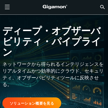
製品
ソリューション
パートナー
サポート
顧客
リソース
会社情報
LOGIN
JP
クラウ
ネット
データ
トラフ
クラウ
データ
ネット
業界
パート
パート
パート
概要
サポー
VÜE
お客様
リソー
話題の
会社情
GIGAMONディープオブザーバビリティパイプライン
クラウドの可視性
パートナーを検索する
概要
お客様
リソース
GIGAMONを選ぶ理由
コミュニティ
ENGLISH
Giga
Giga
Giga
Giga
クラウド
ツールコ
ゼロトラ
連邦政府
テクノロ
パートナ
パートナ
サポート
サポート
お客様向
すべて表
リソース
GIGAM
GIGAM
ディープ・オブザーバ
GigaV
SSL/T
GigaV
Giga
マルチク
ネットワ
ネットワ
金融サー
チャネル
ポリシー
教育サー
ディスカ
学習セン
ブログ
当社につ
クラウドの可視性
データセンターの可視性
パートナーでない場合
サポートを受ける
話題の情報
パートナー・ポータル
FRANÇAIS
ビリティ・パイプライ
する
AWS
アプリケ
GigaV
GigaSM
クラウド
NetO
ヘルスケ
パートナ
保証
プロフェ
ナレッジ
テックハ
イベント
採用情報
する
ン
Azure
アプリケ
ネットワ
IoT, OT, I
製品ドキ
ウェビナ
ニュース
顧客
ネットワークセキュリティ
ネットワークセキュリティ
パートナーの皆様
VÜEコミュニティ
会社情報
DEUTSCH
水平方向
Google C
トラフィ
国、地方
ネットワークから得られるインテリジェンスを
データセンターの可視性
業界
日本語
クラウド
Kubernet
サービス
リアルタイムかつ効率的にクラウド、セキュリ
ティ、オブザーバビリティツールに反映させ
Nutanix
トラフィック・インテリジェンス
한국어
る。
OpenSta
简体中文
Oracle
ソリューション概要を見る
VMware