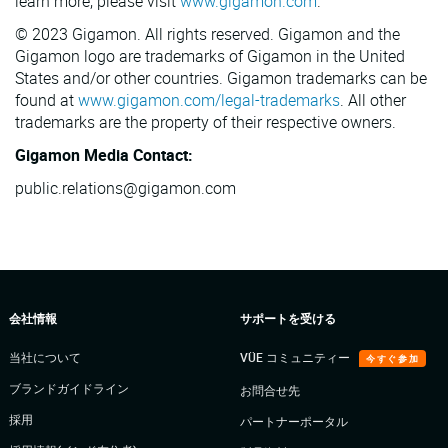
learn more, please visit
www.gigamon.com
.
© 2023 Gigamon. All rights reserved. Gigamon and the
Gigamon logo are trademarks of Gigamon in the United
States and/or other countries. Gigamon trademarks can be
found at
www.gigamon.com/legal-trademarks
. All other
trademarks are the property of their respective owners.
Gigamon Media Contact:
public.relations@gigamon.com
会社情報
サポートを受ける
当社について
VÜE コミュニティー
今すぐ参加
ブランドガイドライン
お問合せ先
採用
パートナーポータル