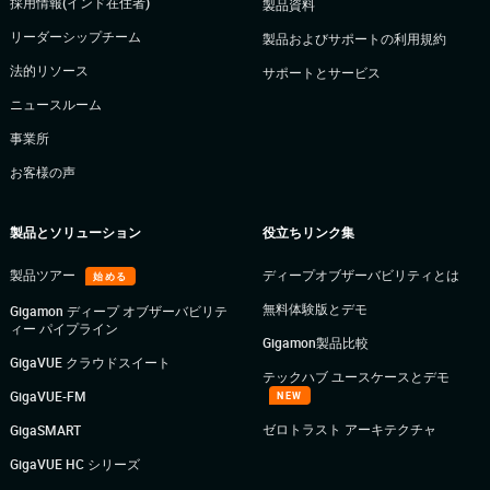
採用情報(インド在住者)
製品資料
リーダーシップチーム
製品およびサポートの利用規約
法的リソース
サポートとサービス
ニュースルーム
事業所
お客様の声
製品とソリューション
役立ちリンク集
製品ツアー
ディープオブザーバビリティとは
始める
無料体験版とデモ
Gigamon ディープ オブザーバビリテ
ィー パイプライン
Gigamon製品比較
GigaVUE クラウドスイート
テックハブ ユースケースとデモ
GigaVUE-FM
NEW
ゼロトラスト アーキテクチャ
GigaSMART
GigaVUE HC シリーズ