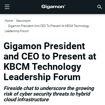
製品
ソリューション
パートナー
サポート
顧客
リソース
会社情報
LOGIN
JP
クラウ
ネット
データ
トラフ
クラウ
データ
ネット
業界
パート
パート
パート
概要
サポー
VÜE
お客様
リソー
話題の
会社情
Home
Newsroom
GIGAMONディープオブザーバビリティパイプライン
クラウドの可視性
パートナーを検索する
概要
お客様
リソース
GIGAMONを選ぶ理由
コミュニティ
ENGLISH
Giga
Giga
Giga
Giga
クラウド
ツールコ
ゼロトラ
連邦政府
テクノロ
パートナ
パートナ
サポート
サポート
お客様向
すべて表
リソース
GIGAM
GIGAM
Gigamon President And CEO To Present At KBCM Technology
GigaV
SSL/T
GigaV
Giga
マルチク
ネットワ
ネットワ
金融サー
チャネル
ポリシー
教育サー
ディスカ
学習セン
ブログ
当社につ
Leadership Forum
クラウドの可視性
データセンターの可視性
パートナーでない場合
サポートを受ける
話題の情報
パートナー・ポータル
FRANÇAIS
する
AWS
アプリケ
GigaV
GigaSM
クラウド
NetO
ヘルスケ
パートナ
保証
プロフェ
ナレッジ
テックハ
イベント
採用情報
Gigamon President
する
Azure
アプリケ
ネットワ
IoT, OT, I
製品ドキ
ウェビナ
ニュース
顧客
ネットワークセキュリティ
ネットワークセキュリティ
パートナーの皆様
VÜEコミュニティ
会社情報
DEUTSCH
and CEO to Present at
水平方向
Google C
トラフィ
国、地方
KBCM Technology
データセンターの可視性
業界
日本語
クラウド
Kubernet
サービス
Leadership Forum
Nutanix
トラフィック・インテリジェンス
한국어
OpenSta
Fireside chat to underscore the growing
简体中文
risk of cyber security threats to hybrid
Oracle
cloud infrastructure
VMware