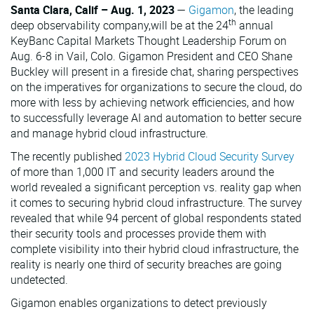
Santa Clara, Calif – Aug. 1, 2023
—
Gigamon
, the leading
th
deep observability company,will be at the 24
annual
KeyBanc Capital Markets Thought Leadership Forum on
Aug. 6-8 in Vail, Colo. Gigamon President and CEO Shane
Buckley will present in a fireside chat, sharing perspectives
on the imperatives for organizations to secure the cloud, do
more with less by achieving network efficiencies, and how
to successfully leverage AI and automation to better secure
and manage hybrid cloud infrastructure.
The recently published
2023 Hybrid Cloud Security Survey
of more than 1,000 IT and security leaders around the
world revealed a significant perception vs. reality gap when
it comes to securing hybrid cloud infrastructure. The survey
revealed that while 94 percent of global respondents stated
their security tools and processes provide them with
complete visibility into their hybrid cloud infrastructure, the
reality is nearly one third of security breaches are going
undetected.
Gigamon enables organizations to detect previously