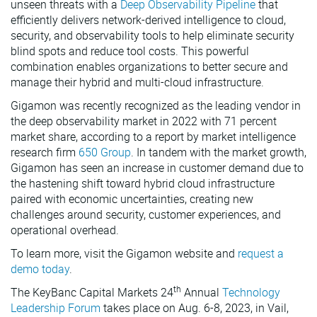
unseen threats with a
Deep Observability Pipeline
that
efficiently delivers network-derived intelligence to cloud,
security, and observability tools to help eliminate security
blind spots and reduce tool costs. This powerful
combination enables organizations to better secure and
manage their hybrid and multi-cloud infrastructure.
Gigamon was recently recognized as the leading vendor in
the deep observability market in 2022 with 71 percent
market share, according to a report by market intelligence
research firm
650 Group
. In tandem with the market growth,
Gigamon has seen an increase in customer demand due to
the hastening shift toward hybrid cloud infrastructure
paired with economic uncertainties, creating new
challenges around security, customer experiences, and
operational overhead.
To learn more, visit the Gigamon website and
request a
demo today
.
th
The KeyBanc Capital Markets 24
Annual
Technology
Leadership Forum
takes place on Aug. 6-8, 2023, in Vail,