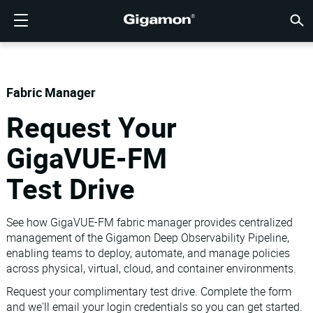
製品
ソリューション
パートナー
サポート
顧客
リソース
会社情報
LOGIN
JP
クラウ
ネット
データ
トラフ
クラウ
データ
ネット
業界
パート
パート
パート
概要
サポー
VÜE
お客様
リソー
話題の
会社情
GIGAMONディープオブザーバビリティパイプライン
クラウドの可視性
パートナーを検索する
概要
お客様
リソース
GIGAMONを選ぶ理由
コミュニティ
ENGLISH
Giga
Giga
Giga
Giga
クラウド
ツールコ
ゼロトラ
連邦政府
テクノロ
パートナ
パートナ
サポート
サポート
お客様向
すべて表
リソース
GIGAM
GIGAM
GigaV
SSL/T
GigaV
Giga
マルチク
ネットワ
ネットワ
金融サー
チャネル
ポリシー
教育サー
ディスカ
学習セン
ブログ
当社につ
Fabric Manager
クラウドの可視性
データセンターの可視性
パートナーでない場合
サポートを受ける
話題の情報
パートナー・ポータル
FRANÇAIS
する
Request Your
AWS
アプリケ
GigaV
GigaSM
クラウド
NetO
ヘルスケ
パートナ
保証
プロフェ
ナレッジ
テックハ
イベント
採用情報
する
Azure
アプリケ
ネットワ
IoT, OT, I
製品ドキ
ウェビナ
ニュース
顧客
ネットワークセキュリティ
ネットワークセキュリティ
パートナーの皆様
VÜEコミュニティ
会社情報
DEUTSCH
GigaVUE-FM
水平方向
Google C
トラフィ
国、地方
Test Drive
データセンターの可視性
業界
日本語
クラウド
Kubernet
サービス
See how GigaVUE-FM fabric manager provides centralized
Nutanix
トラフィック・インテリジェンス
한국어
management of the Gigamon Deep Observability Pipeline,
enabling teams to deploy, automate, and manage policies
OpenSta
across physical, virtual, cloud, and container environments.
简体中文
Oracle
Request your complimentary test drive. Complete the form
and we'll email your login credentials so you can get started.
VMware