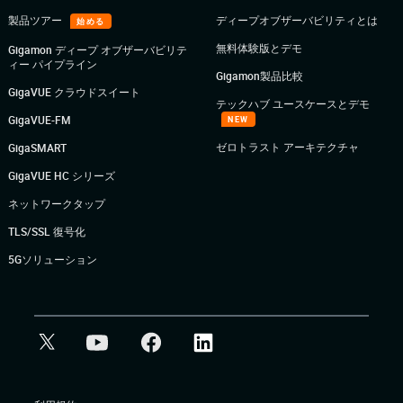
製品ツアー
ディープオブザーバビリティとは
始める
無料体験版とデモ
Gigamon ディープ オブザーバビリテ
ィー パイプライン
Gigamon製品比較
GigaVUE クラウドスイート
テックハブ ユースケースとデモ
GigaVUE-FM
NEW
ゼロトラスト アーキテクチャ
GigaSMART
GigaVUE HC シリーズ
ネットワークタップ
TLS/SSL 復号化
5Gソリューション