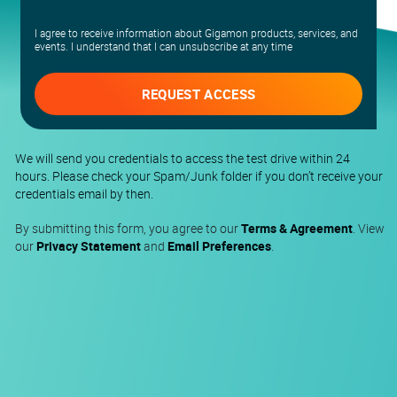
I agree to receive information about Gigamon products, services, and
events. I understand that I can unsubscribe at any time
REQUEST ACCESS
We will send you credentials to access the test drive within 24
hours. Please check your Spam/Junk folder if you don’t receive your
credentials email by then.
By submitting this form, you agree to our
Terms & Agreement
. View
our
Privacy Statement
and
Email Preferences
.