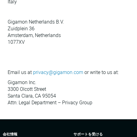
Italy
Gigamon Netherlands B.V.
Zuidplein 36
Amsterdam, Netherlands
1077XV
Email us at
privacy@gigamon.com
or write to us at:
Gigamon Inc.
3300 Olcott Street
Santa Clara, CA 95054
Attn: Legal Department – Privacy Group
会社情報
サポートを受ける