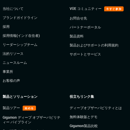
当社について
VÜE コミュニティー
今すぐ参加
ブランドガイドライン
お問合せ先
採用
パートナーポータル
採用情報(インド在住者)
製品資料
リーダーシップチーム
製品およびサポートの利用規約
法的リソース
サポートとサービス
ニュースルーム
事業所
お客様の声
製品とソリューション
役立ちリンク集
製品ツアー
ディープオブザーバビリティとは
始める
無料体験版とデモ
Gigamon ディープ オブザーバビリテ
ィー パイプライン
Gigamon製品比較