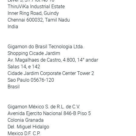
ThiruViKa Industrial Estate
Inner Ring Road, Guindy
Chennai 600032, Tamil Nadu
India
Gigamon do Brasil Tecnologia Ltda.
Shopping Cicade Jardim
Av. Magalhaes de Castro, 4.800, 14° andar
Salas 14, e 142
Cidade Jardim Corporate Center Tower 2
Sao Paulo 05676-120
Brasil
Gigamon México S. de R.L. de C.V.
Avenida Ejercito Nacional 846-B Piso 5
Colonia Granada
Del. Miguel Hidalgo
Mexico D.F. C.P.