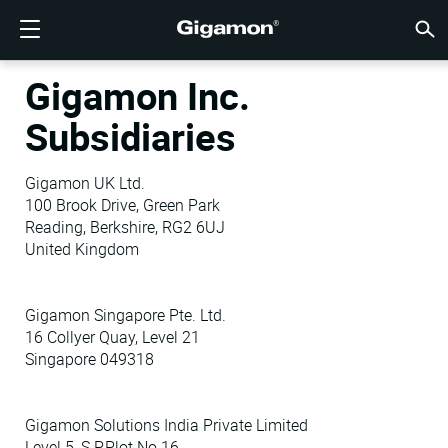
製品
ソリューション
パートナー
サポート
顧客
リソース
会社情報
LOGIN
JP
クラウ
ネット
データ
トラフ
クラウ
データ
ネット
業界
パート
パート
パート
概要
サポー
VÜE
お客様
リソー
話題の
会社情
Gigamon Inc.
GIGAMONディープオブザーバビリティパイプライン
クラウドの可視性
パートナーを検索する
概要
お客様
リソース
GIGAMONを選ぶ理由
コミュニティ
ENGLISH
Giga
Giga
Giga
Giga
クラウド
ツールコ
ゼロトラ
連邦政府
テクノロ
パートナ
パートナ
サポート
サポート
お客様向
すべて表
リソース
GIGAM
GIGAM
Subsidiaries
GigaV
SSL/T
GigaV
Giga
マルチク
ネットワ
ネットワ
金融サー
チャネル
ポリシー
教育サー
ディスカ
学習セン
ブログ
当社につ
クラウドの可視性
データセンターの可視性
パートナーでない場合
サポートを受ける
話題の情報
パートナー・ポータル
FRANÇAIS
する
AWS
アプリケ
GigaV
GigaSM
クラウド
NetO
ヘルスケ
パートナ
保証
プロフェ
ナレッジ
テックハ
イベント
採用情報
Gigamon UK Ltd.
する
100 Brook Drive, Green Park
Azure
アプリケ
ネットワ
IoT, OT, I
製品ドキ
ウェビナ
ニュース
顧客
ネットワークセキュリティ
ネットワークセキュリティ
パートナーの皆様
VÜEコミュニティ
会社情報
DEUTSCH
Reading, Berkshire, RG2 6UJ
水平方向
Google C
トラフィ
国、地方
United Kingdom
データセンターの可視性
業界
日本語
クラウド
Kubernet
サービス
Gigamon Singapore Pte. Ltd.
Nutanix
トラフィック・インテリジェンス
한국어
16 Collyer Quay, Level 21
Singapore 049318
OpenSta
简体中文
Oracle
Gigamon Solutions India Private Limited
VMware
Level 5, S.P.Plot No 16