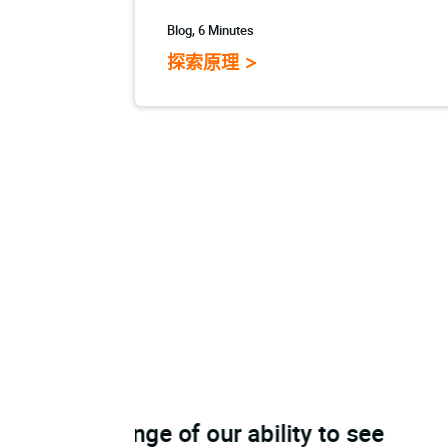
Blog, 6 Minutes
探索原理
ty to see
“In a recent study of large 