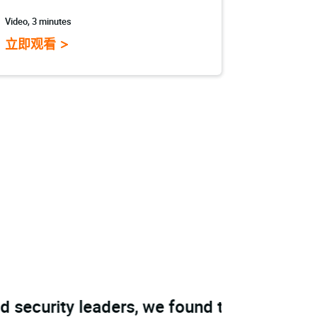
Video, 3 minutes
立即观看
nd that an alarming 50%
“Global ent