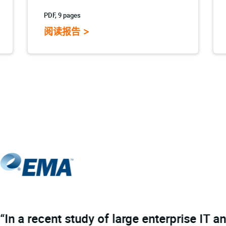
PDF, 9 pages
阅读报告
enterprise IT and security leaders, we fou