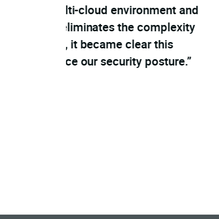
ronment and
accept the risk and don’t de
complexity
when organizations have a Zer
r this
time to pull visibility into 
posture.”
bucket.’ With innovations l
observability they need to 
secure their hybrid cloud inf
—
Christopher Steffen
, Vice President