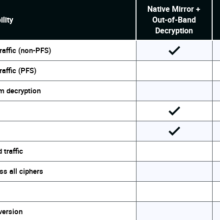
Native Mirror +
lity
Out-of-Band
Decryption
traffic (non-PFS)
raffic (PFS)
om decryption
 traffic
s all ciphers
version