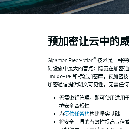
预加密让云中的
®
Gigamon Precryption
技术是一种突
础设施中最大的盲点：隐藏在加密通
Linux eBPF 和标准加密库，预
加密通信提供明文可见性。无需任何
无需密钥管理，即可使用适用
护安全合规性
为
零信任架构
构建坚实基础
将安全工具的有效性提高 5 倍