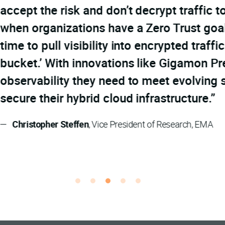
crypt traffic today due to technical and co
o Trust goal, it’s clear that half have no h
encrypted traffic out of the ‘too hard, impo
ike Gigamon Precryption technology, organ
meet evolving standards and regulatory c
rastructure.”
 of Research, EMA