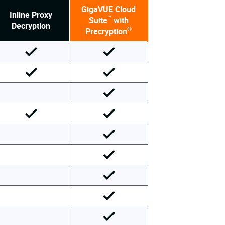
GigaVUE Cloud
Inline Proxy
™
Suite
with
Decryption
®
Precryption