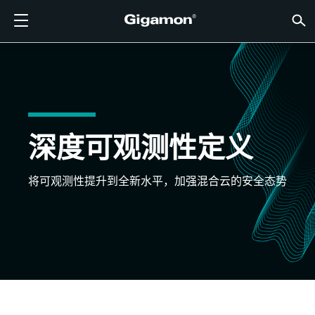
产品
解决方案
合作伙伴
支持
客户
资源
公司
LOGIN
CN
云可见
网络安
数据中
流量智
云可见
数据中
网络安
行业
查找合
还不是
已经是
概述
获得支
VÜE 
客户
资源
新闻报
公司信
GIGAMON深度可观测性
云可见性
查找合作伙伴
概述
客户
资源
为何选择 GIGAMON
社区
ENGLISH
Gigam
Gigam
Gigam
Gigam
云迁移加
降低工具
建立零信
联邦
技术联盟
成为合作
登录合作
支持和服
联系支持
客户 VÜ
查看全部
资源库
为何选择 
为何选择 
GigaVUE 
SSL/TL
GigaVU
GigaV
获取多云
在不中断
网络安全
金融服务
渠道合作
政策
教育服务
论坛
学习中心
博客
关于我们
云可见性
数据中心可见性
还不是合作伙伴？
获得支持
新闻报道
合作伙伴门户
FRANÇAIS
AWS
应用过滤
HC 系列
GigaSM
确保云安
让 NetO
医疗保健
合作伙伴
质保
专业服务
知识文章
技术中心
活动
加入我们
深度可观测性定义
Azure
应用元数
网络分接
消除横向
IoT、OT
产品文档
网络研讨
公司新闻
客户
网络安全
网络安全
已经是合作伙伴？
VÜE 社区
公司信息
DEUTSCH
Google C
流量汇聚
降低云成
州、地方
将可观测性提升到全新水平，加强混合云的安全态势
数据中心可见性
行业
日本語
Kubernet
服务提供
Nutanix
流量智能
한국어
OpenSta
简体中文
Oracle
VMware