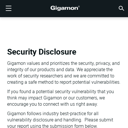
产品
解决方案
合作伙伴
支持
客户
资源
公司
LOGIN
CN
云可见
网络安
数据中
流量智
云可见
数据中
网络安
行业
查找合
还不是
已经是
概述
获得支
VÜE 
客户
资源
新闻报
公司信
GIGAMON深度可观测性
云可见性
查找合作伙伴
概述
客户
资源
为何选择 GIGAMON
社区
ENGLISH
Gigam
Gigam
Gigam
Gigam
云迁移加
降低工具
建立零信
联邦
技术联盟
成为合作
登录合作
支持和服
联系支持
客户 VÜ
查看全部
资源库
为何选择 
为何选择 
GigaVUE 
SSL/TL
GigaVU
GigaV
获取多云
在不中断
网络安全
金融服务
渠道合作
政策
教育服务
论坛
学习中心
博客
关于我们
云可见性
数据中心可见性
还不是合作伙伴？
获得支持
新闻报道
合作伙伴门户
FRANÇAIS
AWS
应用过滤
HC 系列
GigaSM
确保云安
让 NetO
医疗保健
合作伙伴
质保
专业服务
知识文章
技术中心
活动
加入我们
Security Disclosure
Azure
应用元数
网络分接
消除横向
IoT、OT
产品文档
网络研讨
公司新闻
客户
网络安全
网络安全
已经是合作伙伴？
VÜE 社区
公司信息
DEUTSCH
Gigamon values and prioritizes the security, privacy, and
integrity of our products and data. We appreciate the
Google C
流量汇聚
降低云成
州、地方
work of security researchers and we are committed to
数据中心可见性
行业
日本語
Kubernet
服务提供
creating a safe method to report potential vulnerabilities.
If you found a potential security vulnerability that you
Nutanix
流量智能
한국어
think may impact Gigamon or our customers, we
encourage you to connect with us right away.
OpenSta
简体中文
Gigamon follows industry best-practice for all
Oracle
vulnerability disclosure and handling. Please submit
your report using the submission form below.
VMware