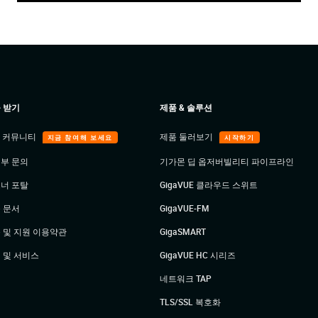
 받기
제품 & 솔루션
E 커뮤니티
제품 둘러보기
지금 참여해 보세요
시작하기
부 문의
기가몬 딥 옵저버빌리티 파이프라인
너 포탈
GigaVUE 클라우드 스위트
 문서
GigaVUE-FM
 및 지원 이용약관
GigaSMART
 및 서비스
GigaVUE HC 시리즈
네트워크 TAP
TLS/SSL 복호화