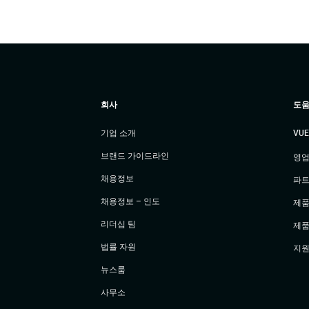
회사
도움
기업 소개
VU
브랜드 가이드라인
영업
채용정보
파트
채용정보 – 인도
제품
리더십 팀
제품
법률 자원
지원
뉴스룸
사무소