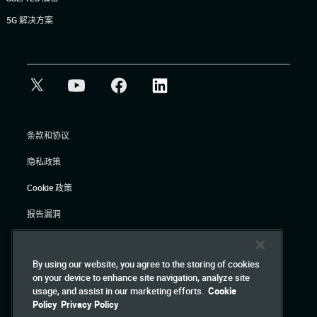
5G 解决方案
条款和协议
隐私政策
Cookie 政策
报告漏洞
法律
By using our website, you agree to the storing of cookies
on your device to enhance site navigation, analyze site
© Gigamon 2026
usage, and assist in our marketing efforts.
Cookie
Policy
Privacy Policy