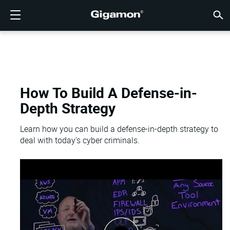
产品
解决方案
合作伙伴
支持
客户
资源
公司
LOGIN
CN
云可见
网络安
数据中
流量智
云可见
数据中
网络安
行业
查找合
还不是
已经是
概述
获得支
VÜE 
客户
资源
新闻报
公司信
GIGAMON深度可观测性
云可见性
查找合作伙伴
概述
客户
资源
为何选择 GIGAMON
社区
ENGLISH
Gigam
Gigam
Gigam
Gigam
云迁移加
降低工具
建立零信
联邦
技术联盟
成为合作
登录合作
支持和服
联系支持
客户 VÜ
查看全部
资源库
为何选择 
为何选择 
GigaVUE 
SSL/TL
GigaVU
GigaV
获取多云
在不中断
网络安全
金融服务
渠道合作
政策
教育服务
论坛
学习中心
博客
关于我们
云可见性
数据中心可见性
还不是合作伙伴？
获得支持
新闻报道
合作伙伴门户
FRANÇAIS
AWS
应用过滤
HC 系列
GigaSM
确保云安
让 NetO
医疗保健
合作伙伴
质保
专业服务
知识文章
技术中心
活动
加入我们
How To Build A Defense-in-
Depth Strategy
Azure
应用元数
网络分接
消除横向
IoT、OT
产品文档
网络研讨
公司新闻
客户
网络安全
网络安全
已经是合作伙伴？
VÜE 社区
公司信息
DEUTSCH
Google C
流量汇聚
降低云成
州、地方
Learn how you can build a defense-in-depth strategy to
数据中心可见性
行业
日本語
deal with today's cyber criminals.
Kubernet
服务提供
Nutanix
流量智能
한국어
OpenSta
简体中文
Oracle
VMware