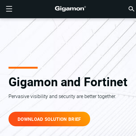
产品
解决方案
合作伙伴
支持
客户
资源
公司
LOGIN
CN
云可见
网络安
数据中
流量智
云可见
数据中
网络安
行业
查找合
还不是
已经是
概述
获得支
VÜE 
客户
资源
新闻报
公司信
GIGAMON深度可观测性
云可见性
查找合作伙伴
概述
客户
资源
为何选择 GIGAMON
社区
ENGLISH
Gigam
Gigam
Gigam
Gigam
云迁移加
降低工具
建立零信
联邦
技术联盟
成为合作
登录合作
支持和服
联系支持
客户 VÜ
查看全部
资源库
为何选择 
为何选择 
GigaVUE 
SSL/TL
GigaVU
GigaV
获取多云
在不中断
网络安全
金融服务
渠道合作
政策
教育服务
论坛
学习中心
博客
关于我们
云可见性
数据中心可见性
还不是合作伙伴？
获得支持
新闻报道
合作伙伴门户
FRANÇAIS
AWS
应用过滤
HC 系列
GigaSM
确保云安
让 NetO
医疗保健
合作伙伴
质保
专业服务
知识文章
技术中心
活动
加入我们
Azure
应用元数
网络分接
消除横向
IoT、OT
产品文档
网络研讨
公司新闻
客户
网络安全
网络安全
已经是合作伙伴？
VÜE 社区
公司信息
DEUTSCH
Google C
流量汇聚
降低云成
州、地方
Gigamon and Fortinet
数据中心可见性
行业
日本語
Kubernet
服务提供
Pervasive visibility and security are better together.
Nutanix
流量智能
한국어
OpenSta
简体中文
DOWNLOAD SOLUTION BRIEF
Oracle
VMware