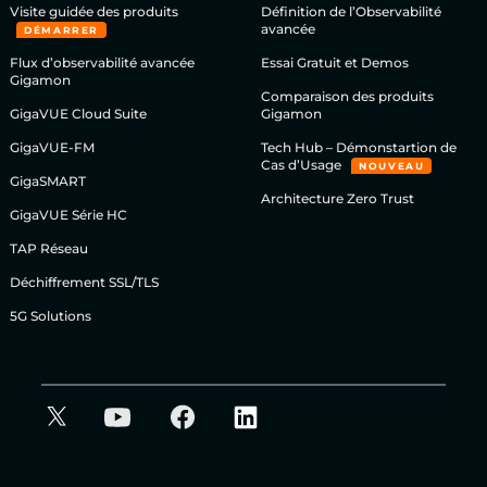
Visite guidée des produits
Définition de l’Observabilité
avancée
DÉMARRER
Flux d’observabilité avancée
Essai Gratuit et Demos
Gigamon
Comparaison des produits
GigaVUE Cloud Suite
Gigamon
GigaVUE-FM
Tech Hub – Démonstartion de
Cas d’Usage
NOUVEAU
GigaSMART
Architecture Zero Trust
GigaVUE Série HC
TAP Réseau
Déchiffrement SSL/TLS
5G Solutions