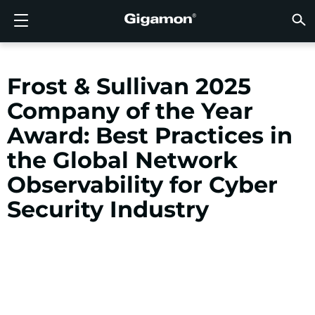
Produits
Solutions
Partenaires
Support
Clients
Ressources
Entreprise
LOGIN
FR
VISIB
SÉCUR
VISIB
INTEL
VISIB
VISIB
SÉCUR
SECT
TROUV
PAS E
DÉJÀ 
APER
OBTEN
COMM
CLIEN
RESS
ACTUA
INFOR
DONNÉ
DONNÉ
FLUX D’OBSERVABILITÉ AVANCÉE GIGAMON
VISIBILITÉ DU CLOUD
TROUVER UN PARTENAIRE
APERÇU
CLIENTS
RESSOURCES
POURQUOI GIGAMON
VÜE COMMUNITY
ENGLISH
FLUX D
FLUX D
FLUX D
Accélére
Construi
Agences
Partena
Devenir
Connexi
Support
Contact
Tableau
Tout Aff
Bibliot
POURQ
POURQ
Frost & Sullivan 2025
FLUX D
Réduise
Systém
GigaVUE
Déchiff
GigaVUE
Acquérir
Services
Partena
Politiqu
Services
Forum D
Centre 
Blog
À Propo
Company of the Year
VISIBILITÉ DU CLOUD
VISIBILITÉ DU CENTRE DE DONNÉES
PAS ENCORE PARTENAIRE ?
OBTENIR DE L’AIDE
ACTUALITÉS
PARTNER PORTAL
FRANÇAIS
Disposi
Apporte
Une Séc
AWS
Applicat
GigaSM
Garanti
Santé
Localis
Garanti
Services
Article
Vidéos 
Événem
Carrière
Award: Best Practices in
Interru
Sécurit
Série H
Azure
Applica
Élimine
IoT, OT, 
Documen
Webina
Salle De
Clients
SÉCURITÉ RÉSEAU
SÉCURITÉ RÉSEAU
DÉJÀ PARTENAIRE ?
COMMUNAUTÉ VÜE
INFORMATIONS DE L’ENTREPRISE
DEUTSCH
the Global Network
Remettr
TAP Ré
Google 
Réduire
État, Lo
Observability for Cyber
VISIBILITÉ DU CENTRE DE DONNÉES
SECTEUR
日本語
Agrégat
Kubern
Fournis
Security Industry
Nutanix
INTELLIGENCE DU TRAFIC
한국어
OpenSt
简体中文
Oracle
VMware