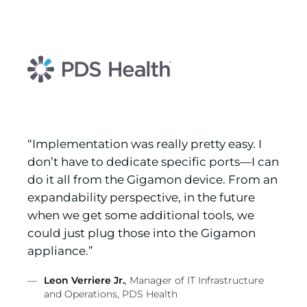
“Implementation was really pretty easy. I
“
don’t have to dedicate specific ports—I can
u
en
do it all from the Gigamon device. From an
o
expandability perspective, in the future
g
”
when we get some additional tools, we
t
could just plug those into the Gigamon
ty
appliance.”
—
Leon Verriere Jr.
, Manager of IT Infrastructure
and Operations, PDS Health