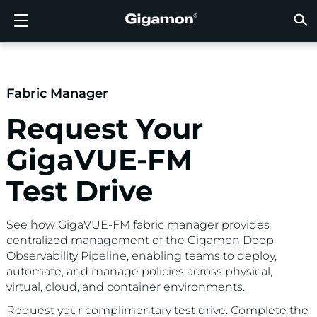
Produits
Solutions
Partenaires
Support
Clients
Ressources
Entreprise
LOGIN
FR
VISIB
SÉCUR
VISIB
INTEL
VISIB
VISIB
SÉCUR
SECT
TROUV
PAS E
DÉJÀ 
APER
OBTEN
COMM
CLIEN
RESS
ACTUA
INFOR
DONNÉ
DONNÉ
FLUX D’OBSERVABILITÉ AVANCÉE GIGAMON
VISIBILITÉ DU CLOUD
TROUVER UN PARTENAIRE
APERÇU
CLIENTS
RESSOURCES
POURQUOI GIGAMON
VÜE COMMUNITY
ENGLISH
FLUX D
FLUX D
FLUX D
Accélére
Construi
Agences
Partena
Devenir
Connexi
Support
Contact
Tableau
Tout Aff
Bibliot
POURQ
POURQ
FLUX D
Réduise
Systém
GigaVUE
Déchiff
GigaVUE
Acquérir
Services
Partena
Politiqu
Services
Forum D
Centre 
Blog
À Propo
Fabric Manager
VISIBILITÉ DU CLOUD
VISIBILITÉ DU CENTRE DE DONNÉES
PAS ENCORE PARTENAIRE ?
OBTENIR DE L’AIDE
ACTUALITÉS
PARTNER PORTAL
FRANÇAIS
Disposi
Apporte
Une Séc
Request Your
AWS
Applicat
GigaSM
Garanti
Santé
Localis
Garanti
Services
Article
Vidéos 
Événem
Carrière
Interru
Sécurit
Série H
Azure
Applica
Élimine
IoT, OT, 
Documen
Webina
Salle De
Clients
SÉCURITÉ RÉSEAU
SÉCURITÉ RÉSEAU
DÉJÀ PARTENAIRE ?
COMMUNAUTÉ VÜE
INFORMATIONS DE L’ENTREPRISE
DEUTSCH
GigaVUE-FM
Remettr
TAP Ré
Google 
Réduire
État, Lo
Test Drive
VISIBILITÉ DU CENTRE DE DONNÉES
SECTEUR
日本語
Agrégat
Kubern
Fournis
See how GigaVUE-FM fabric manager provides
Nutanix
INTELLIGENCE DU TRAFIC
한국어
centralized management of the Gigamon Deep
Observability Pipeline, enabling teams to deploy,
OpenSt
automate, and manage policies across physical,
简体中文
Oracle
virtual, cloud, and container environments.
Request your complimentary test drive. Complete the
VMware