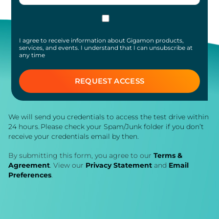
I agree to receive information about Gigamon products,
services, and events. I understand that I can unsubscribe at
any time
REQUEST ACCESS
We will send you credentials to access the test drive within
24 hours. Please check your Spam/Junk folder if you don’t
receive your credentials email by then.
By submitting this form, you agree to our
Terms &
Agreement
. View our
Privacy Statement
and
Email
Preferences
.