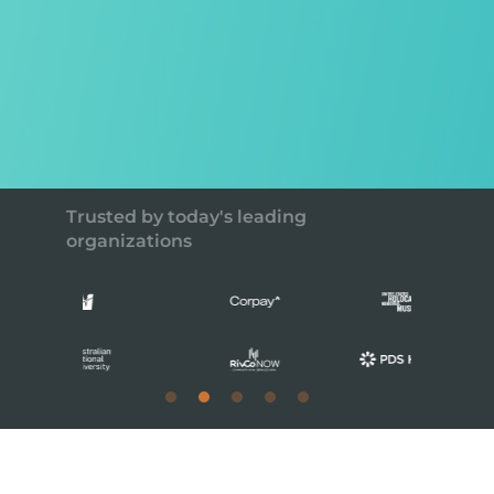
Trusted by today's leading
organizations