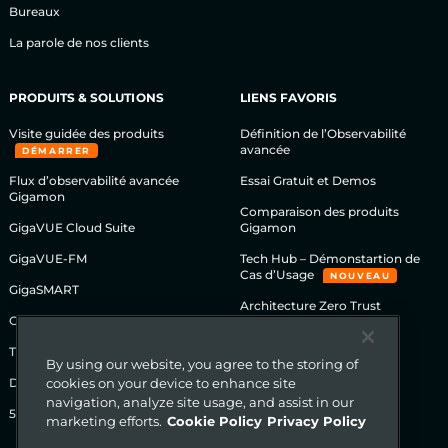
Bureaux
La parole de nos clients
PRODUITS & SOLUTIONS
LIENS FAVORIS
Visite guidée des produits
Définition de l’Observabilité
avancée
DÉMARRER
Flux d’observabilité avancée
Essai Gratuit et Demos
Gigamon
Comparaison des produits
GigaVUE Cloud Suite
Gigamon
GigaVUE-FM
Tech Hub – Démonstartion de
Cas d’Usage
NOUVEAU
GigaSMART
Architecture Zero Trust
GigaVUE Série HC
TAP Réseau
By using our website, you agree to the storing of
Déchiffrement SSL/TLS
cookies on your device to enhance site
navigation, analyze site usage, and assist in our
5G Solutions
marketing efforts.
Cookie Policy
Privacy Policy