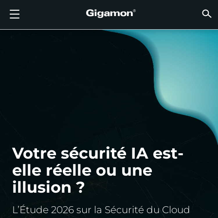
Produits
Solutions
Partenaires
Support
Clients
Ressources
Entreprise
LOGIN
FR
VISIB
SÉCUR
VISIB
INTEL
VISIB
VISIB
SÉCUR
SECT
TROUV
PAS E
DÉJÀ 
APER
OBTEN
COMM
CLIEN
RESS
ACTUA
INFOR
DONNÉ
DONNÉ
FLUX D’OBSERVABILITÉ AVANCÉE GIGAMON
VISIBILITÉ DU CLOUD
TROUVER UN PARTENAIRE
APERÇU
CLIENTS
RESSOURCES
POURQUOI GIGAMON
VÜE COMMUNITY
ENGLISH
FLUX D
FLUX D
FLUX D
Accélére
Construi
Agences
Partena
Devenir
Connexi
Support
Contact
Tableau
Tout Aff
Bibliot
POURQ
POURQ
FLUX D
Réduise
Systém
GigaVUE
Déchiff
GigaVUE
Acquérir
Services
Partena
Politiqu
Services
Forum D
Centre 
Blog
À Propo
VISIBILITÉ DU CLOUD
VISIBILITÉ DU CENTRE DE DONNÉES
PAS ENCORE PARTENAIRE ?
OBTENIR DE L’AIDE
ACTUALITÉS
PARTNER PORTAL
FRANÇAIS
Disposi
Apporte
Une Séc
AWS
Applicat
GigaSM
Garanti
Santé
Localis
Garanti
Services
Article
Vidéos 
Événem
Carrière
Interru
Sécurit
Série H
Azure
Applica
Élimine
IoT, OT, 
Documen
Webina
Salle De
Clients
SÉCURITÉ RÉSEAU
SÉCURITÉ RÉSEAU
DÉJÀ PARTENAIRE ?
COMMUNAUTÉ VÜE
INFORMATIONS DE L’ENTREPRISE
DEUTSCH
Remettr
TAP Ré
Google 
Réduire
État, Lo
VISIBILITÉ DU CENTRE DE DONNÉES
SECTEUR
日本語
Agrégat
Kubern
Fournis
Votre sécurité IA est-
Nutanix
INTELLIGENCE DU TRAFIC
한국어
elle réelle ou une
OpenSt
illusion ?
简体中文
Oracle
L’Étude 2026 sur la Sécurité du Cloud
VMware